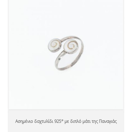
Ασημένιο δαχτυλίδι 925° με διπλό μάτι της Παναγιάς