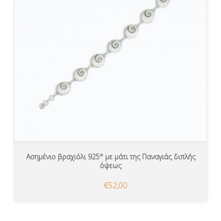
Ασημένιο βραχιόλι 925° με μάτι της Παναγιάς διπλής
όψεως
€52,00