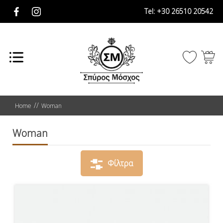
Tel:
+30 26510 20542
Home
Woman
Woman
Φίλτρα