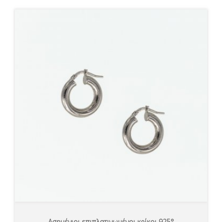
Ασημένιοι επιπλατινωμένοι κρίκοι 925°