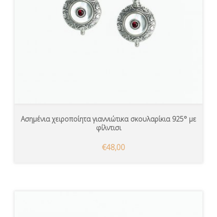
Ασημένια χειροποίητα γιαννιώτικα σκουλαρίκια 925° με
φίλντισι
€48,00