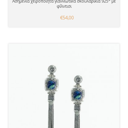
Ασημένια χειροποίητα γιαννιώτικα σκουλαρίκια 925° με
φίλντισι
€54,00