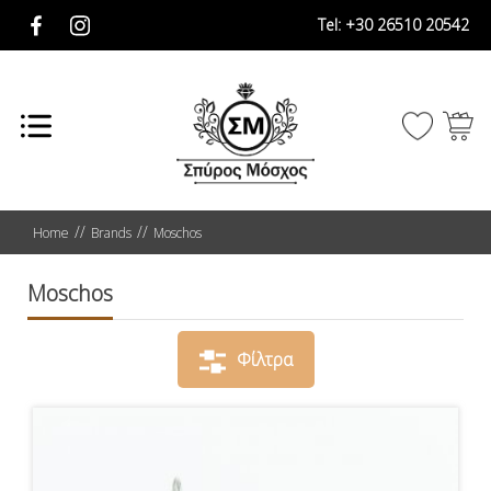
Tel:
+30 26510 20542
Home
Brands
Moschos
Moschos
Φίλτρα