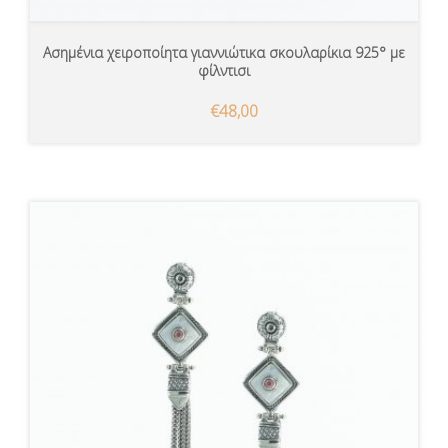
Ασημένια χειροποίητα γιαννιώτικα σκουλαρίκια 925° με
φίλντισι
€48,00