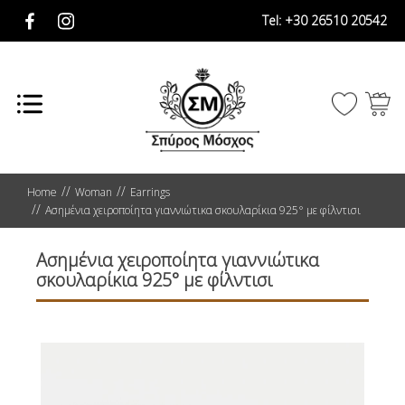
Tel:
+30 26510 20542
Home
Woman
Earrings
Ασημένια χειροποίητα γιαννιώτικα σκουλαρίκια 925° με φίλντισι
Ασημένια χειροποίητα γιαννιώτικα
σκουλαρίκια 925° με φίλντισι