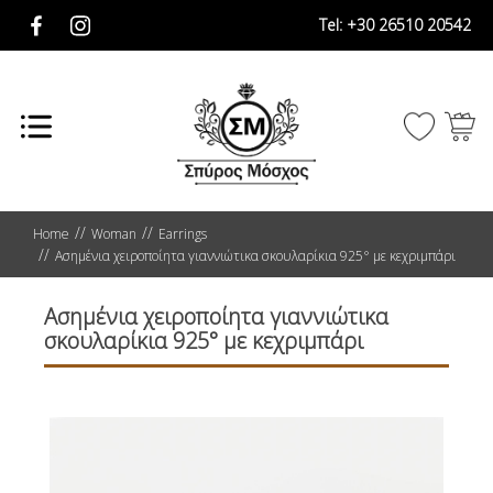
Tel:
+30 26510 20542
Home
Woman
Earrings
Ασημένια χειροποίητα γιαννιώτικα σκουλαρίκια 925° με κεχριμπάρι
Ασημένια χειροποίητα γιαννιώτικα
σκουλαρίκια 925° με κεχριμπάρι