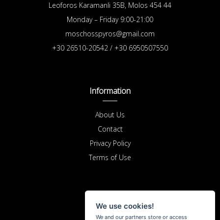
Leoforos Karamanli 35B, Molos 454 44
Monday – Friday 9:00-21:00
moschosspyros@gmail.com
+30 26510-20542 / +30 6950507550
Information
About Us
Contact
Privacy Policy
Terms of Use
Purchases
We use cookies!
We and our partners store or access