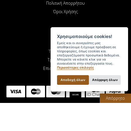
Πολιτική Απορρήτου
Όροι Χρήσης
Χρησιμοποιούμε cookies!
Αγορές
Εμείς και οι συνεργάτες μας
αποθηκεύουμε ή έχουμε πρόσβαση σε
Τρόποι Πληρωμής
πληροφορίες, όπως cookies και
επεξεργαζόμαστε προσωπικά δεδομένα.
Τρόποι Αποστολής
Μπορείτε να κάνετε κλικ για να
συναινέσετε στην επεξεργασία τους.
Περισσότερες επιλογές
Επιστροφές Προϊόντων
Αποδοχή όλων
Απόρριψη όλων
Απόρρητο
Μόσχος Σπύρος. Copyright © 2026 All rights reserved.