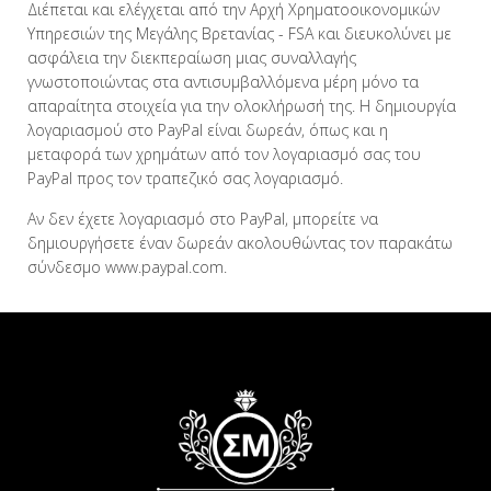
Διέπεται και ελέγχεται από την Αρχή Χρηματοοικονομικών
Υπηρεσιών της Μεγάλης Βρετανίας - FSA και διευκολύνει με
ασφάλεια την διεκπεραίωση μιας συναλλαγής
γνωστοποιώντας στα αντισυμβαλλόμενα μέρη μόνο τα
απαραίτητα στοιχεία για την ολοκλήρωσή της. Η δημιουργία
λογαριασμού στο PayPal είναι δωρεάν, όπως και η
μεταφορά των χρημάτων από τον λογαριασμό σας του
PayPal προς τον τραπεζικό σας λογαριασμό.
Αν δεν έχετε λογαριασμό στο PayPal, μπορείτε να
δημιουργήσετε έναν δωρεάν ακολουθώντας τον παρακάτω
σύνδεσμο
www.paypal.com
.