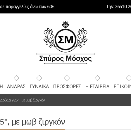
ε παραγγελίες άνω των 60€
Τηλ:
26510 2
ΚΗ
ΑΝΔΡΑΣ
ΓΥΝΑΙΚΑ
ΠΡΟΣΦΟΡΕΣ
Η ΕΤΑΙΡΕΊΑ
ΕΠΙΚΟΙ
αρίκια 925°, με μωβ ζιργκόν
5°, με μωβ ζιργκόν