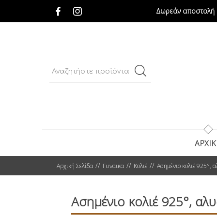
Δωρεάν αποστολή σ
ΑΡΧΙ
Αρχική Σελίδα
Γυναικα
Κολιέ
Ασημένιο κολιέ 925°, α
Ασημένιο κολιέ 925°, αλυ