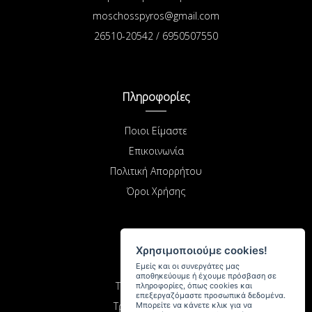
moschosspyros@gmail.com
26510-20542 / 6950507550
Πληροφορίες
Ποιοι Είμαστε
Επικοινωνία
Πολιτική Απορρήτου
Όροι Χρήσης
Χρησιμοποιούμε cookies!
Αγορές
Εμείς και οι συνεργάτες μας
αποθηκεύουμε ή έχουμε πρόσβαση σε
Τρόποι Πληρωμής
πληροφορίες, όπως cookies και
επεξεργαζόμαστε προσωπικά δεδομένα.
Τρόποι Αποστολής
Μπορείτε να κάνετε κλικ για να