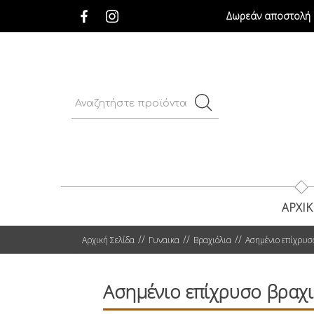
Δωρεάν αποστολή σ
ΑΡΧΙ
Αρχική Σελίδα
Γυναικα
Βραχιόλια
Ασημένιο επίχρυσ
Ασημένιο επίχρυσο βραχι