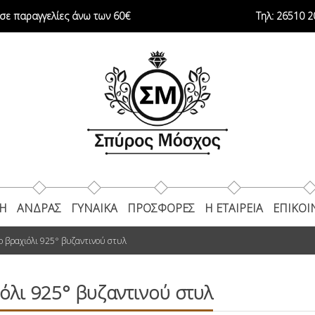
ε παραγγελίες άνω των 60€
Τηλ:
26510 2
ΚΗ
ΑΝΔΡΑΣ
ΓΥΝΑΙΚΑ
ΠΡΟΣΦΟΡΕΣ
Η ΕΤΑΙΡΕΊΑ
ΕΠΙΚΟΙ
ο βραχιόλι 925° βυζαντινού στυλ
όλι 925° βυζαντινού στυλ