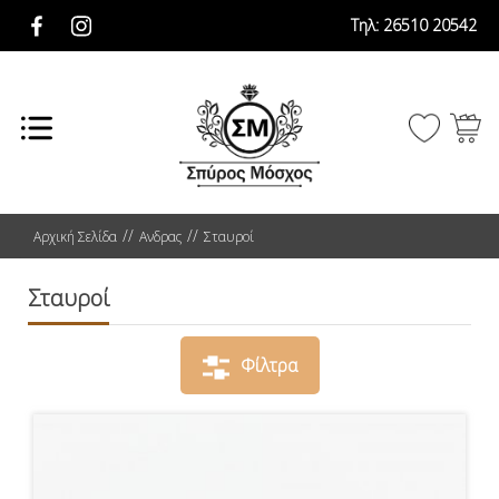
Τηλ:
26510 20542
Αρχική Σελίδα
Ανδρας
Σταυροί
Σταυροί
Φίλτρα